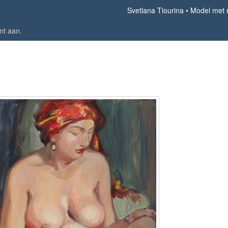
Svetlana Tiourina
Model met 
nt aan
.
Model met rode badjas