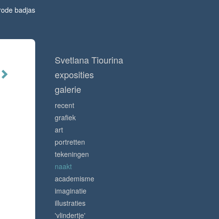
rode badjas
Svetlana Tiourina
exposities
galerie
recent
grafiek
art
portretten
tekeningen
naakt
academisme
imaginatie
illustraties
'vlindertje'